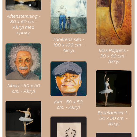
Aftenstemning -
80 x 60 cm -
Akryl med
epoxy
Taberens søn -
100 x 100 cm -
Miss Poppins -
Akryl
30 x 90 cm -
Akryl
Albert - 50 x 50
cm. - Akryl
Kim - 50 x 50
cm. - Akryl
Balletdanser 1 -
50 x 50 cm. -
Akryl