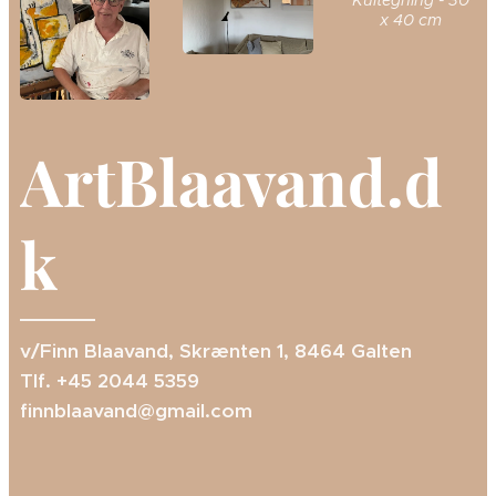
x 40 cm
ArtBlaavand.d
k
v/Finn Blaavand, Skrænten 1, 8464 Galten
Tlf. +45 2044 5359
finnblaavand@gmail.com