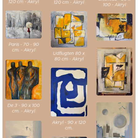
120 cm - Akryl
120 cm - Akryl
100 - Akryl
Paris - 70 - 90
cm. - Akryl
Udflugten 80 x
80 cm - Akryl
De 3 - 90 x 100
cm. - Akryl
Akryl - 90 x 120
cm.