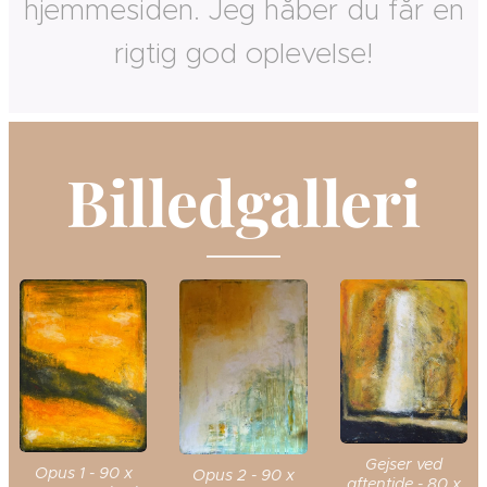
hjemmesiden. Jeg håber du får en
rigtig god oplevelse!
Billedgalleri
Gejser ved
Opus 1 - 90 x
Opus 2 - 90 x
aftentide - 80 x