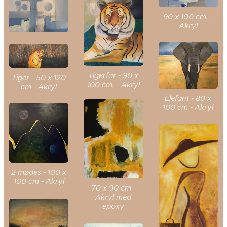
90 x 100 cm. -
Akryl
Tigerfar - 90 x
Tiger - 50 x 120
100 cm. - Akryl
cm - Akryl
Elefant - 80 x
100 cm - Akryl
2 mødes - 100 x
100 cm - Akryl
70 x 90 cm -
Akryl med
epoxy